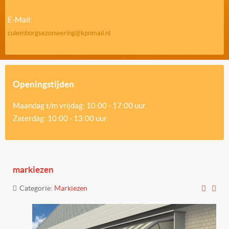
E-Mail:
culemborgsezonwering@kpnmail.nl
Openingstijden
Maandag t/m vrijdag: 10:00 - 17:00 uur.
Zaterdag: 10:00 - 13:00 uur.
markiezen
Categorie:
Markiezen